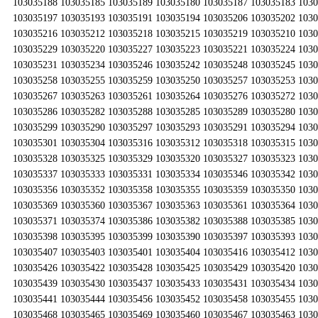
103035188 103035185 103035189 103035180 103035187 103035183 103
103035197 103035193 103035191 103035194 103035206 103035202 103
103035216 103035212 103035218 103035215 103035219 103035210 103
103035229 103035220 103035227 103035223 103035221 103035224 103
103035231 103035234 103035246 103035242 103035248 103035245 103
103035258 103035255 103035259 103035250 103035257 103035253 103
103035267 103035263 103035261 103035264 103035276 103035272 103
103035286 103035282 103035288 103035285 103035289 103035280 103
103035299 103035290 103035297 103035293 103035291 103035294 103
103035301 103035304 103035316 103035312 103035318 103035315 103
103035328 103035325 103035329 103035320 103035327 103035323 103
103035337 103035333 103035331 103035334 103035346 103035342 103
103035356 103035352 103035358 103035355 103035359 103035350 103
103035369 103035360 103035367 103035363 103035361 103035364 103
103035371 103035374 103035386 103035382 103035388 103035385 103
103035398 103035395 103035399 103035390 103035397 103035393 103
103035407 103035403 103035401 103035404 103035416 103035412 103
103035426 103035422 103035428 103035425 103035429 103035420 103
103035439 103035430 103035437 103035433 103035431 103035434 103
103035441 103035444 103035456 103035452 103035458 103035455 103
103035468 103035465 103035469 103035460 103035467 103035463 103