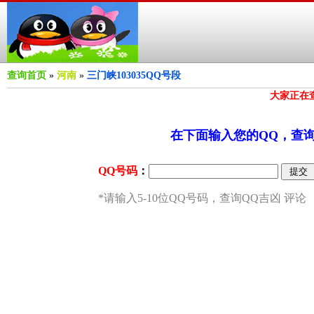
查询首页
»
河南
»
三门峡103035QQ号段
大家正在
在下面输入您的QQ，查询Q