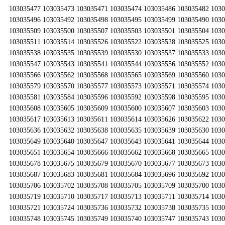
103035477 103035473 103035471 103035474 103035486 103035482 103
103035496 103035492 103035498 103035495 103035499 103035490 103
103035509 103035500 103035507 103035503 103035501 103035504 103
103035511 103035514 103035526 103035522 103035528 103035525 103
103035538 103035535 103035539 103035530 103035537 103035533 103
103035547 103035543 103035541 103035544 103035556 103035552 103
103035566 103035562 103035568 103035565 103035569 103035560 103
103035579 103035570 103035577 103035573 103035571 103035574 103
103035581 103035584 103035596 103035592 103035598 103035595 103
103035608 103035605 103035609 103035600 103035607 103035603 103
103035617 103035613 103035611 103035614 103035626 103035622 103
103035636 103035632 103035638 103035635 103035639 103035630 103
103035649 103035640 103035647 103035643 103035641 103035644 103
103035651 103035654 103035666 103035662 103035668 103035665 103
103035678 103035675 103035679 103035670 103035677 103035673 103
103035687 103035683 103035681 103035684 103035696 103035692 103
103035706 103035702 103035708 103035705 103035709 103035700 103
103035719 103035710 103035717 103035713 103035711 103035714 103
103035721 103035724 103035736 103035732 103035738 103035735 103
103035748 103035745 103035749 103035740 103035747 103035743 103