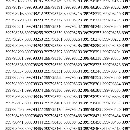
399798188 399798185 399798189 399798180 399798187 399798183 399
399798197 399798193 399798191 399798194 399798206 399798202 399
399798216 399798212 399798218 399798215 399798219 399798210 399
399798229 399798220 399798227 399798223 399798221 399798224 399
399798231 399798234 399798246 399798242 399798248 399798245 399
399798258 399798255 399798259 399798250 399798257 399798253 399
399798267 399798263 399798261 399798264 399798276 399798272 399
399798286 399798282 399798288 399798285 399798289 399798280 399
399798299 399798290 399798297 399798293 399798291 399798294 399
399798301 399798304 399798316 399798312 399798318 399798315 399
399798328 399798325 399798329 399798320 399798327 399798323 399
399798337 399798333 399798331 399798334 399798346 399798342 399
399798356 399798352 399798358 399798355 399798359 399798350 399
399798369 399798360 399798367 399798363 399798361 399798364 399
399798371 399798374 399798386 399798382 399798388 399798385 399
399798398 399798395 399798399 399798390 399798397 399798393 399
399798407 399798403 399798401 399798404 399798416 399798412 399
399798426 399798422 399798428 399798425 399798429 399798420 399
399798439 399798430 399798437 399798433 399798431 399798434 399
399798441 399798444 399798456 399798452 399798458 399798455 399
399798468 399798465 399798469 399798460 399798467 399798463 399