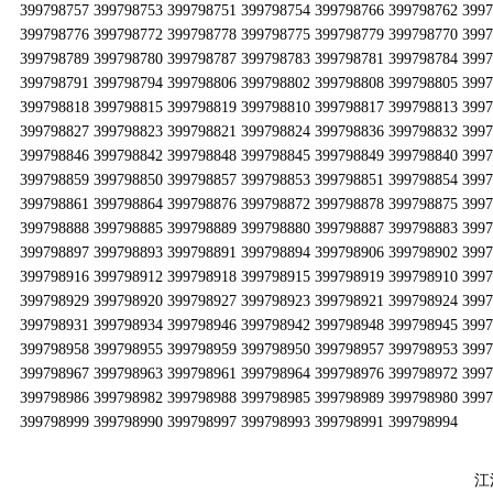
399798757 399798753 399798751 399798754 399798766 399798762 399
399798776 399798772 399798778 399798775 399798779 399798770 399
399798789 399798780 399798787 399798783 399798781 399798784 399
399798791 399798794 399798806 399798802 399798808 399798805 399
399798818 399798815 399798819 399798810 399798817 399798813 399
399798827 399798823 399798821 399798824 399798836 399798832 399
399798846 399798842 399798848 399798845 399798849 399798840 399
399798859 399798850 399798857 399798853 399798851 399798854 399
399798861 399798864 399798876 399798872 399798878 399798875 399
399798888 399798885 399798889 399798880 399798887 399798883 399
399798897 399798893 399798891 399798894 399798906 399798902 399
399798916 399798912 399798918 399798915 399798919 399798910 399
399798929 399798920 399798927 399798923 399798921 399798924 399
399798931 399798934 399798946 399798942 399798948 399798945 399
399798958 399798955 399798959 399798950 399798957 399798953 399
399798967 399798963 399798961 399798964 399798976 399798972 399
399798986 399798982 399798988 399798985 399798989 399798980 399
399798999 399798990 399798997 399798993 399798991 399798994
江