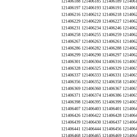
121406188 121406185 121406189 121406
121406197 121406193 121406191 121406
121406216 121406212 121406218 121406
121406229 121406220 121406227 121406
121406231 121406234 121406246 121406
121406258 121406255 121406259 121406
121406267 121406263 121406261 121406
121406286 121406282 121406288 121406
121406299 121406290 121406297 121406
121406301 121406304 121406316 121406
121406328 121406325 121406329 121406
121406337 121406333 121406331 121406
121406356 121406352 121406358 121406
121406369 121406360 121406367 121406
121406371 121406374 121406386 121406
121406398 121406395 121406399 121406
121406407 121406403 121406401 121406
121406426 121406422 121406428 121406
121406439 121406430 121406437 121406
121406441 121406444 121406456 121406
121406468 121406465 121406469 121406