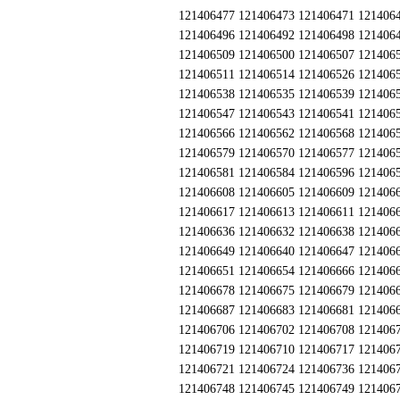
121406477 121406473 121406471 121406
121406496 121406492 121406498 121406
121406509 121406500 121406507 121406
121406511 121406514 121406526 121406
121406538 121406535 121406539 121406
121406547 121406543 121406541 121406
121406566 121406562 121406568 121406
121406579 121406570 121406577 121406
121406581 121406584 121406596 121406
121406608 121406605 121406609 121406
121406617 121406613 121406611 121406
121406636 121406632 121406638 121406
121406649 121406640 121406647 121406
121406651 121406654 121406666 121406
121406678 121406675 121406679 121406
121406687 121406683 121406681 121406
121406706 121406702 121406708 121406
121406719 121406710 121406717 121406
121406721 121406724 121406736 121406
121406748 121406745 121406749 121406