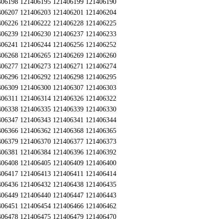
406198 121406195 121406199 121406190
406207 121406203 121406201 121406204
406226 121406222 121406228 121406225
406239 121406230 121406237 121406233
406241 121406244 121406256 121406252
406268 121406265 121406269 121406260
406277 121406273 121406271 121406274
406296 121406292 121406298 121406295
406309 121406300 121406307 121406303
406311 121406314 121406326 121406322
406338 121406335 121406339 121406330
406347 121406343 121406341 121406344
406366 121406362 121406368 121406365
406379 121406370 121406377 121406373
406381 121406384 121406396 121406392
406408 121406405 121406409 121406400
406417 121406413 121406411 121406414
406436 121406432 121406438 121406435
406449 121406440 121406447 121406443
406451 121406454 121406466 121406462
406478 121406475 121406479 121406470