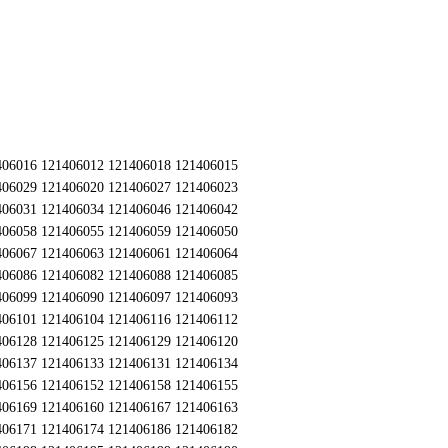
406016 121406012 121406018 121406015
406029 121406020 121406027 121406023
406031 121406034 121406046 121406042
406058 121406055 121406059 121406050
406067 121406063 121406061 121406064
406086 121406082 121406088 121406085
406099 121406090 121406097 121406093
406101 121406104 121406116 121406112
406128 121406125 121406129 121406120
406137 121406133 121406131 121406134
406156 121406152 121406158 121406155
406169 121406160 121406167 121406163
406171 121406174 121406186 121406182