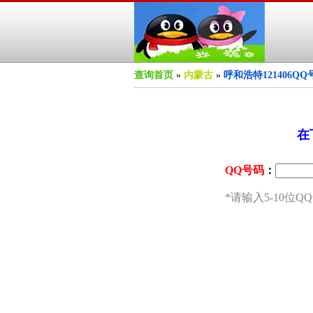
查询首页
»
内蒙古
»
呼和浩特121406QQ
在