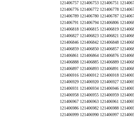
121406757 121406753 121406751 121406
121406776 121406772 121406778 121406
121406789 121406780 121406787 121406
121406791 121406794 121406806 121406
121406818 121406815 121406819 121406
121406827 121406823 121406821 121406
121406846 121406842 121406848 121406
121406859 121406850 121406857 121406
121406861 121406864 121406876 121406
121406888 121406885 121406889 121406
121406897 121406893 121406891 121406
121406916 121406912 121406918 121406
121406929 121406920 121406927 121406
121406931 121406934 121406946 121406
121406958 121406955 121406959 121406
121406967 121406963 121406961 121406
121406986 121406982 121406988 121406
121406999 121406990 121406997 121406