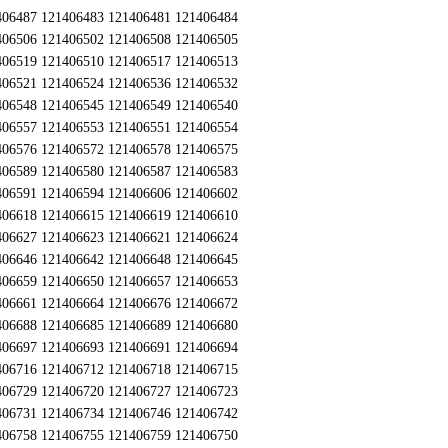
406487 121406483 121406481 121406484
406506 121406502 121406508 121406505
406519 121406510 121406517 121406513
406521 121406524 121406536 121406532
406548 121406545 121406549 121406540
406557 121406553 121406551 121406554
406576 121406572 121406578 121406575
406589 121406580 121406587 121406583
406591 121406594 121406606 121406602
406618 121406615 121406619 121406610
406627 121406623 121406621 121406624
406646 121406642 121406648 121406645
406659 121406650 121406657 121406653
406661 121406664 121406676 121406672
406688 121406685 121406689 121406680
406697 121406693 121406691 121406694
406716 121406712 121406718 121406715
406729 121406720 121406727 121406723
406731 121406734 121406746 121406742
406758 121406755 121406759 121406750