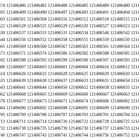
474 121406486 121406482 121406488 121406485 121406489 121406480 121
495 121406499 121406490 121406497 121406493 121406491 121406494 121
503 121406501 121406504 121406516 121406512 121406518 121406515 121
522 121406528 121406525 121406529 121406520 121406527 121406523 121
530 121406537 121406533 121406531 121406534 121406546 121406542 121
544 121406556 121406552 121406558 121406555 121406559 121406550 121
565 121406569 121406560 121406567 121406563 121406561 121406564 121
573 121406571 121406574 121406586 121406582 121406588 121406585 121
592 121406598 121406595 121406599 121406590 121406597 121406593 121
600 121406607 121406603 121406601 121406604 121406616 121406612 121
614 121406626 121406622 121406628 121406625 121406629 121406620 121
635 121406639 121406630 121406637 121406633 121406631 121406634 121
643 121406641 121406644 121406656 121406652 121406658 121406655 121
662 121406668 121406665 121406669 121406660 121406667 121406663 121
670 121406677 121406673 121406671 121406674 121406686 121406682 121
684 121406696 121406692 121406698 121406695 121406699 121406690 121
705 121406709 121406700 121406707 121406703 121406701 121406704 121
713 121406711 121406714 121406726 121406722 121406728 121406725 121
732 121406738 121406735 121406739 121406730 121406737 121406733 121
740 121406747 121406743 121406741 121406744 121406756 121406752 121