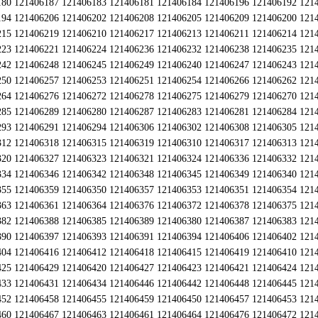
180 121406187 121406183 121406181 121406184 121406196 121406192 121
194 121406206 121406202 121406208 121406205 121406209 121406200 121
215 121406219 121406210 121406217 121406213 121406211 121406214 121
223 121406221 121406224 121406236 121406232 121406238 121406235 121
242 121406248 121406245 121406249 121406240 121406247 121406243 121
250 121406257 121406253 121406251 121406254 121406266 121406262 121
264 121406276 121406272 121406278 121406275 121406279 121406270 121
285 121406289 121406280 121406287 121406283 121406281 121406284 121
293 121406291 121406294 121406306 121406302 121406308 121406305 121
312 121406318 121406315 121406319 121406310 121406317 121406313 121
320 121406327 121406323 121406321 121406324 121406336 121406332 121
334 121406346 121406342 121406348 121406345 121406349 121406340 121
355 121406359 121406350 121406357 121406353 121406351 121406354 121
363 121406361 121406364 121406376 121406372 121406378 121406375 121
382 121406388 121406385 121406389 121406380 121406387 121406383 121
390 121406397 121406393 121406391 121406394 121406406 121406402 121
404 121406416 121406412 121406418 121406415 121406419 121406410 121
425 121406429 121406420 121406427 121406423 121406421 121406424 121
433 121406431 121406434 121406446 121406442 121406448 121406445 121
452 121406458 121406455 121406459 121406450 121406457 121406453 121
460 121406467 121406463 121406461 121406464 121406476 121406472 121