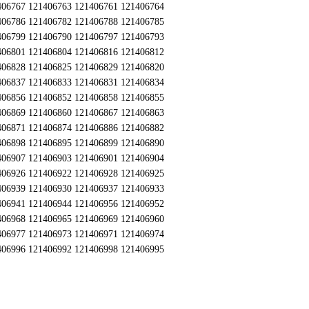
406767 121406763 121406761 121406764
406786 121406782 121406788 121406785
406799 121406790 121406797 121406793
406801 121406804 121406816 121406812
406828 121406825 121406829 121406820
406837 121406833 121406831 121406834
406856 121406852 121406858 121406855
406869 121406860 121406867 121406863
406871 121406874 121406886 121406882
406898 121406895 121406899 121406890
406907 121406903 121406901 121406904
406926 121406922 121406928 121406925
406939 121406930 121406937 121406933
406941 121406944 121406956 121406952
406968 121406965 121406969 121406960
406977 121406973 121406971 121406974
406996 121406992 121406998 121406995