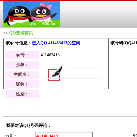
>>
QQ查询首页
该qq号信息：
进入QQ 411463413的空间
该号码(QQ41
qq号：
411463413
形象：
空间名：
昵称：
性别：
我要对该QQ号码评论：
q
qq号：