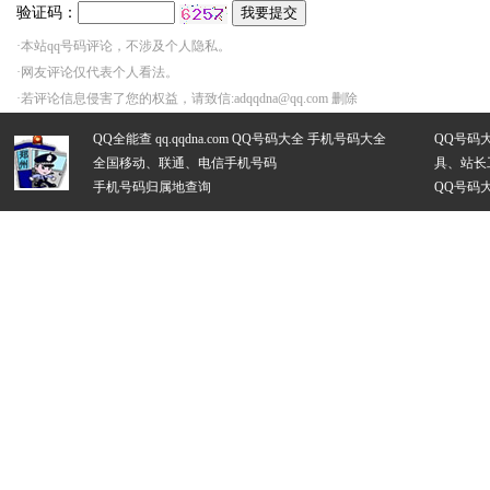
验证码：
·本站qq号码评论，不涉及个人隐私。
·网友评论仅代表个人看法。
·若评论信息侵害了您的权益，请致信:adqqdna@qq.com 删除
QQ全能查 qq.qqdna.com
QQ号码大全
手机号码大全
QQ号码
全国移动、联通、电信手机号码
具、站长
手机号码归属地查询
QQ号码