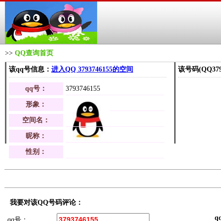
>>
QQ查询首页
该qq号信息：
进入QQ 3793746155的空间
该号码(QQ37
qq号：
3793746155
形象：
空间名：
昵称：
性别：
我要对该QQ号码评论：
q
qq号：