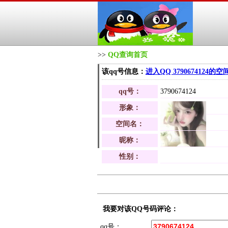
>>
QQ查询首页
该qq号信息：
进入QQ 3790674124的空
qq号：
3790674124
形象：
空间名：
昵称：
性别：
我要对该QQ号码评论：
qq号：