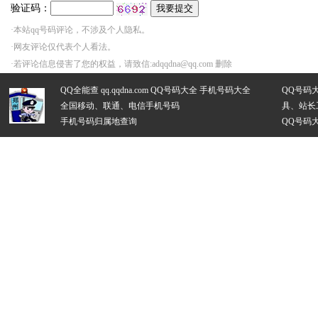
福建省漳州市网友曾于
验证码：
北京市网友曾于202
·本站qq号码评论，不涉及个人隐私。
·网友评论仅代表个人看法。
中国网友曾于2026-
·若评论信息侵害了您的权益，请致信:adqqdna@qq.com 删除
山东省济宁市网友曾于
QQ全能查 qq.qqdna.com
QQ号码大全
手机号码大全
QQ号码
广东省佛山市网友曾于
全国移动、联通、电信手机号码
具、站长
手机号码归属地查询
QQ号码
广东省广州市白云区网
广东省茂名市网友曾于
伊朗网友曾于2026-
新西兰网友曾于202
河南省郑州市网友曾于
台湾省网友曾于202
陕西省榆林市网友曾于
中国网友曾于2026-
中国网友曾于2026-