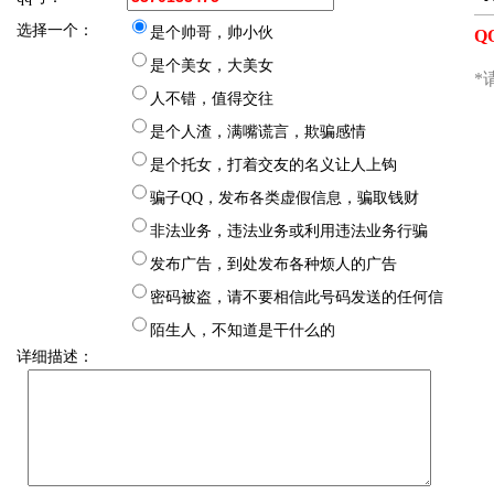
选择一个：
美国网友曾于2026-
是个帅哥，帅小伙
是个美女，大美女
中国网友曾于2026-
人不错，值得交往
河北省网友曾于202
是个人渣，满嘴谎言，欺骗感情
香港网友曾于2026-
是个托女，打着交友的名义让人上钩
广东省网友曾于202
骗子QQ，发布各类虚假信息，骗取钱财
吉林省吉林市网友曾于
非法业务，违法业务或利用违法业务行骗
江苏省苏州市网友曾于
发布广告，到处发布各种烦人的广告
北美地区网友曾于20
密码被盗，请不要相信此号码发送的任何信
美国网友曾于2026-
息
陌生人，不知道是干什么的
详细描述：
广东省广州市网友曾于
福建省泉州市网友曾于
吉林省松原市网友曾于
浙江省网友曾于202