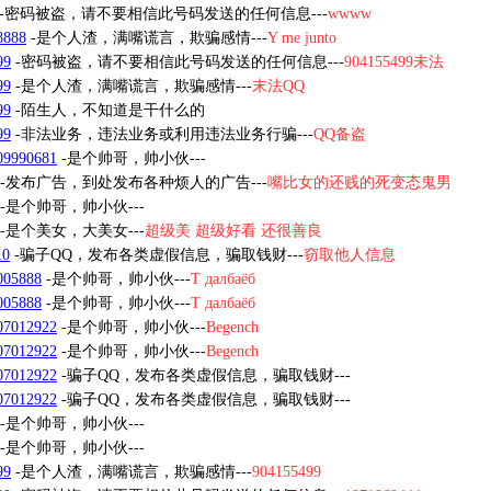
-密码被盗，请不要相信此号码发送的任何信息---
wwww
8888
-是个人渣，满嘴谎言，欺骗感情---
Y me junto
99
-密码被盗，请不要相信此号码发送的任何信息---
904155499未法
99
-是个人渣，满嘴谎言，欺骗感情---
末法QQ
99
-陌生人，不知道是干什么的
99
-非法业务，违法业务或利用违法业务行骗---
QQ备盗
09990681
-是个帅哥，帅小伙---
-发布广告，到处发布各种烦人的广告---
嘴比女的还贱的死变态鬼男
-是个帅哥，帅小伙---
-是个美女，大美女---
超级美 超级好看 还很善良
10
-骗子QQ，发布各类虚假信息，骗取钱财---
窃取他人信息
005888
-是个帅哥，帅小伙---
Т далбаёб
005888
-是个帅哥，帅小伙---
Т далбаёб
07012922
-是个帅哥，帅小伙---
Begench
07012922
-是个帅哥，帅小伙---
Begench
07012922
-骗子QQ，发布各类虚假信息，骗取钱财---
07012922
-骗子QQ，发布各类虚假信息，骗取钱财---
-是个帅哥，帅小伙---
-是个帅哥，帅小伙---
99
-是个人渣，满嘴谎言，欺骗感情---
904155499